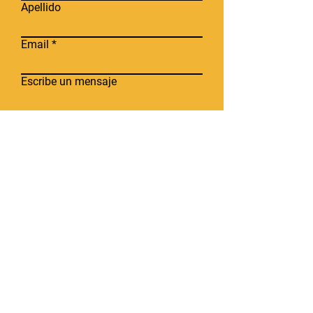
Apellido
Email
Escribe un mensaje
Enviar
Oficinas
Campos Elíseos 400 Despacho 601-B Polanco,
México
C.P. 11560
Calle 36 San Ramón Norte Mérida, Yucatán C.P.