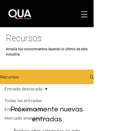
Recursos
Amplía tus conocimientos leyendo lo último de esta
industria.
Recursos
Entrada destacada
Todas las entradas
Próximamente nuevas
Entrada destacada
Mercado energético
entradas
Explora otras categorías en este